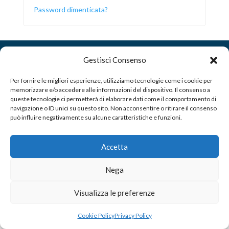
Password dimenticata?
Gestisci Consenso
Per fornire le migliori esperienze, utilizziamo tecnologie come i cookie per
memorizzare e/o accedere alle informazioni del dispositivo. Il consenso a
queste tecnologie ci permetterà di elaborare dati come il comportamento di
navigazione o ID unici su questo sito. Non acconsentire o ritirare il consenso
può influire negativamente su alcune caratteristiche e funzioni.
Copyright
© 2025 FIPSAS | Vicenza. Tutti i diritti
riservati.
Accetta
Via Enrico Fermi, 220 | 36100 Vicenza
Telefono: 335 596 8803 e 393 869 0387 | Mail:
Nega
vicenza@fipsas.it
P.IVA 01382061008 |
Informativa sulla Privacy
Visualizza le preferenze
Cookie Policy
Privacy Policy