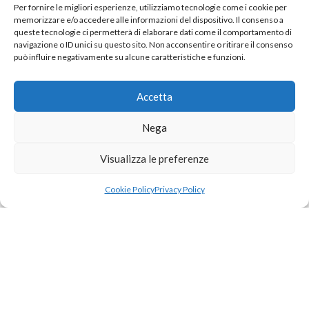
ASSICURATIVA 2024-
Per fornire le migliori esperienze, utilizziamo tecnologie come i cookie per
2027 CON REALE
memorizzare e/o accedere alle informazioni del dispositivo. Il consenso a
queste tecnologie ci permetterà di elaborare dati come il comportamento di
MUTUA
navigazione o ID unici su questo sito. Non acconsentire o ritirare il consenso
può influire negativamente su alcune caratteristiche e funzioni.
La Federazione Italiana Pesca Sportiva Attività
Subacquee e Nuoto Pinnato ha sottoscritto la
Accetta
CONVENZIONE MULTIRISCHI INFORTUNI n.
2024/05/3130520 e RESPONSABILITA’ CIVILE
Nega
TERZI n. 2024/03/2569715 con REALE MUTUA
ASSICURAZIONI, per conto e a favore della
Visualizza le preferenze
Federazione, dei suoi organi centrali e periferici,
delle società affiliate e dei suoi tesserati, con
Cookie Policy
Privacy Policy
decorrenza dal 30-06-2024 al 30-06-2027.
DENUNCIA SINISTRO ONLINE