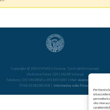
Copyright
© 2025 FIPSAS | Vicenza. Tutti i diritti riservati.
Via Enrico Fermi, 220 | 36100 Vicenza
Telefono: 335 596 8803 e 393 869 0387 | Mail:
vicenza@fipsas.it
P.IVA 01382061008 |
Informativa sulla Privacy
Per fornire 
e/o accedere 
permetterà d
sito. Non ac
caratteristic