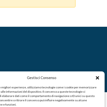
Gestisci Consenso
le migliori esperienze, utilizziamo tecnologie come i cookie per memorizzare
alle informazioni del dispositivo. Il consenso a queste tecnologie ci
i elaborare dati come il comportamento di navigazione o ID unici su questo
consentire o ritirare il consenso può influire negativamente su alcune
he e funzioni.