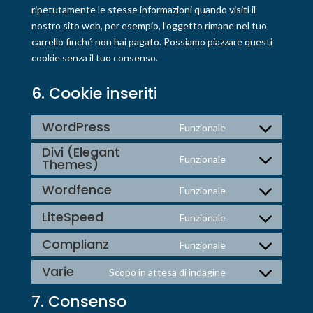
ripetutamente le stesse informazioni quando visiti il
nostro sito web, per esempio, l’oggetto rimane nel tuo
carrello finché non hai pagato. Possiamo piazzare questi
cookie senza il tuo consenso.
6. Cookie inseriti
WordPress
Funzionale
Consent
Divi (Elegant
to
Funzionale
Themes)
Consent
service
to
wordpress
Wordfence
Funzionale
Consent
service
to
LiteSpeed
divi-
Funzionale
Consent
service
(elegant-
to
Complianz
Funzionale
wordfence
themes)
Consent
service
to
Varie
Scopo in attesa di indagine
litespeed
Consent
service
to
7. Consenso
complianz
service